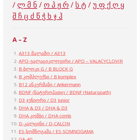
/
ლ მ ნ
/
ო პ ჟ რ
/
ს ტ
/
უ ფ ქ ღ ყ
შ ჩ ც ძ წ ჭ ხ ჯ ჰ
A – Z
A313 მალამო / A313
APO-ვალაციკლოვირი / APO – VALACYCLOVIR
B ბლოკი G / B BLOCK G
B კომპლექსი / B komplex
B12 ანკერმანი / Ankermann
BDNF (ნატუროპათი) / BDNF (Naturopath)
D3 ჯუნიორი / D3 Junior
DHA & D3 / DHA & D3
DHA კომბი / DHA comb
D-კალცინი / D-CALCIN
ES-სომნოგამა / ES-SOMNOGAMA
GA-40