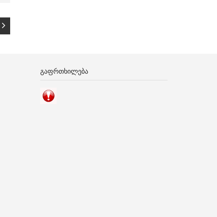
ᲒᲐᲤᲠᲗᲮᲘᲚᲔᲑᲐ