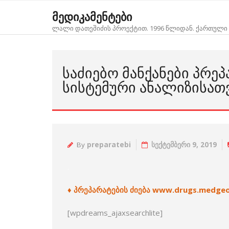
Skip
მედიკამენტები
to
ლალი დათეშიძის პროექტით. 1996 წლიდან. ქართული 
content
ᲡᲐᲫᲘᲔᲑᲝ ᲛᲐᲜᲥᲐᲜᲔᲑᲘ ᲞᲠᲔ
ᲡᲘᲡᲢᲔᲛᲣᲠᲘ ᲐᲜᲐᲚᲘᲖᲘᲡᲐᲗ
By
preparatebi
სექტემბერი 9, 2019
.
♦ პრეპარატების ძიება www.drugs.medgeo
[wpdreams_ajaxsearchlite]