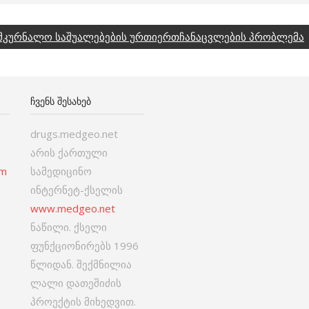
მკურნალო საშუალებების ურთიერთჩანაცვლების პრობლემა
ᲩᲕᲔᲜᲡ ᲨᲔᲡᲐᲮᲔᲑ
drugs.medgeo.net
არის ქართული
om
სამედიცინო
ინტერნეტ-ქსელის
www.medgeo.net
ნაწილი. ქსელი
ფუნქციონირებს 1996
წლიდან. შექმნილია
ლალი დათეშიძის
პროექტის მიხედვით.