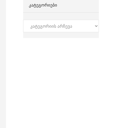
ᲙᲐᲢᲔᲒᲝᲠᲘᲔᲑᲘ
კატეგორიები