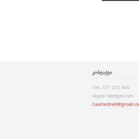
ᲙᲝᲜᲢᲐᲥᲢᲘ
Tel.: 577 235 400
skype: Medgeo.net
Caumednet@gmail.c