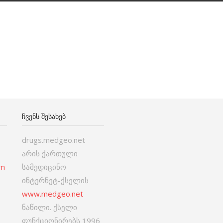
ᲩᲕᲔᲜᲡ ᲨᲔᲡᲐᲮᲔᲑ
drugs.medgeo.net
არის ქართული
om
სამედიცინო
ინტერნეტ-ქსელის
www.medgeo.net
ნაწილი. ქსელი
ფუნქციონირებს 1996