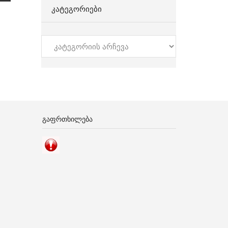
ᲙᲐᲢᲔᲒᲝᲠᲘᲔᲑᲘ
კატეგორიები
ᲒᲐᲤᲠᲗᲮᲘᲚᲔᲑᲐ