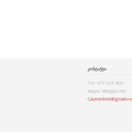
ᲙᲝᲜᲢᲐᲥᲢᲘ
Tel.: 577 235 400
skype: Medgeo.net
Caumednet@gmail.c