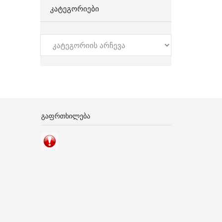
ᲙᲐᲢᲔᲒᲝᲠᲘᲔᲑᲘ
კატეგორიები
ᲒᲐᲤᲠᲗᲮᲘᲚᲔᲑᲐ