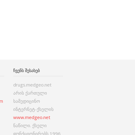
ᲩᲕᲔᲜᲡ ᲨᲔᲡᲐᲮᲔᲑ
drugs.medgeo.net
არის ქართული
om
სამედიცინო
ინტერნეტ-ქსელის
www.medgeo.net
ნაწილი. ქსელი
ფუნქციონირებს 1996