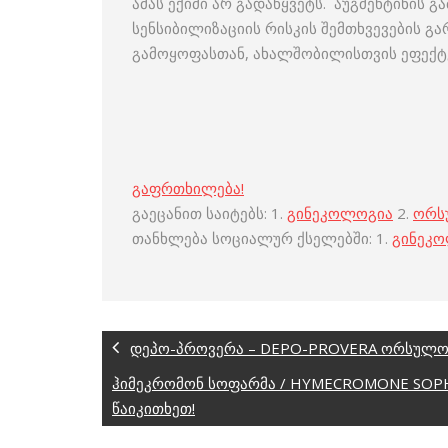
ამას ექიმი არ გადაწყვეტს. აუგმენტინის 
სენსიბილიზაციის რისკის შემთხვევების გ
გამოყოფასთან, ახალშობილისთვის ეფექტე
გაფრთხილება!
გაეცანით საიტებს: 1.
გინეკოლოგია
2.
ორს
თანხლება სოციალურ ქსელებში: 1.
გინეკ
დეპო-პროვერა – DEPO-PROVERA ორსულობ
ჰიმეკრომონ სოფარმა / HYMECROMONE SOP
წაიკითხეთ!