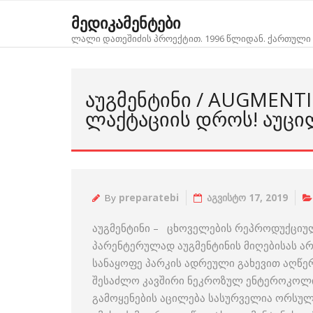
Skip
მედიკამენტები
to
ლალი დათეშიძის პროექტით. 1996 წლიდან. ქართული 
content
ᲐᲣᲒᲛᲔᲜᲢᲘᲜᲘ / AUGMENT
ᲚᲐᲥᲢᲐᲪᲘᲘᲡ ᲓᲠᲝᲡ! ᲐᲣᲪᲘ
By
preparatebi
აგვისტო 17, 2019
აუგმენტინი – ცხოველების რეპროდუქციულ
პარენტერულად აუგმენტინის მიღებისას არ
სანაყოფე პარკის ადრეული გახევით აღწ
შესაძლო კავშირი ნეკროზულ ენტეროკოლი
გამოყენების აცილება სასურველია ორსულ