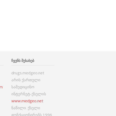
ᲩᲕᲔᲜᲡ ᲨᲔᲡᲐᲮᲔᲑ
drugs.medgeo.net
არის ქართული
om
სამედიცინო
ინტერნეტ-ქსელის
www.medgeo.net
ნაწილი. ქსელი
ფუნქციონირებს 1996