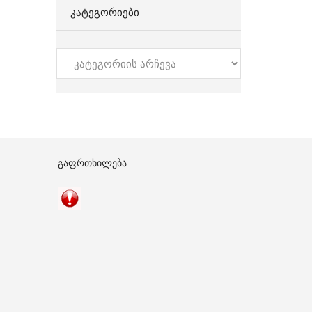
ᲙᲐᲢᲔᲒᲝᲠᲘᲔᲑᲘ
კატეგორიები
ᲒᲐᲤᲠᲗᲮᲘᲚᲔᲑᲐ