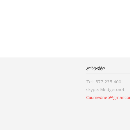
ᲙᲝᲜᲢᲐᲥᲢᲘ
Tel.: 577 235 400
skype: Medgeo.net
Caumednet@gmail.c