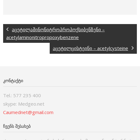
აცეტილამინონიტროპროპოქსიბენზენი –
acetylaminonitropropoxybenzene
აცეტილცისტეინი – acetylcysteine
ᲙᲝᲜᲢᲐᲥᲢᲘ
Tel.: 577 235 400
skype: Medgeo.net
Caumednet@gmail.com
ᲩᲕᲔᲜᲡ ᲨᲔᲡᲐᲮᲔᲑ