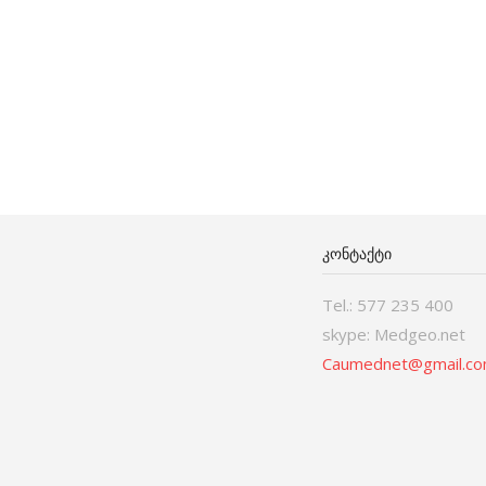
ᲙᲝᲜᲢᲐᲥᲢᲘ
Tel.: 577 235 400
skype: Medgeo.net
Caumednet@gmail.c