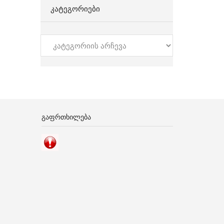
ᲙᲐᲢᲔᲒᲝᲠᲘᲔᲑᲘ
კატეგორიები
ᲒᲐᲤᲠᲗᲮᲘᲚᲔᲑᲐ