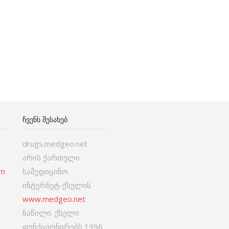
ᲩᲕᲔᲜᲡ ᲨᲔᲡᲐᲮᲔᲑ
drugs.medgeo.net
არის ქართული
om
სამედიცინო
ინტერნეტ-ქსელის
www.medgeo.net
ნაწილი. ქსელი
ფუნქციონირებს 1996