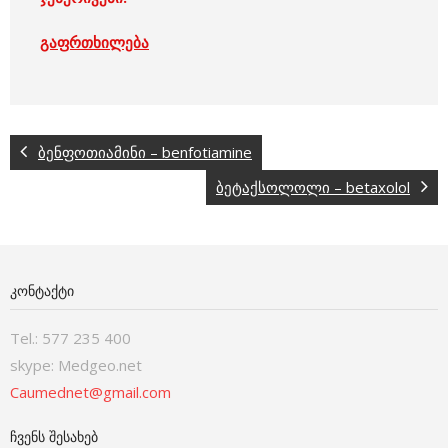
გაფრთხილება
ბენფოთიამინი – benfotiamine
ბეტაქსოლოლი – betaxolol
ᲙᲝᲜᲢᲐᲥᲢᲘ
Tel.: 577 235 400
skype: Medgeo.net
Caumednet@gmail.com
ᲩᲕᲔᲜᲡ ᲨᲔᲡᲐᲮᲔᲑ