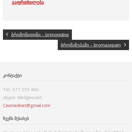
გაფრთხილება
ბრიმონიდინი – brimonidine
ბრომაზეპამი – bromazepam
ᲙᲝᲜᲢᲐᲥᲢᲘ
Tel.: 577 235 400
skype: Medgeo.net
Caumednet@gmail.com
ᲩᲕᲔᲜᲡ ᲨᲔᲡᲐᲮᲔᲑ