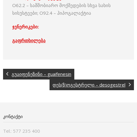
O62.2 – სამშობიარო მოქმედების სხვა სახის
სისუსტეები; O92.4 – ჰიპოგალაქტია
ჯენერიკები:
გაფრთხილება
გუაიფენეზინი – guaifenesin
დეს(ზ)ოგესტრელი – desogestrel
ᲙᲝᲜᲢᲐᲥᲢᲘ
Tel.: 577 235 400