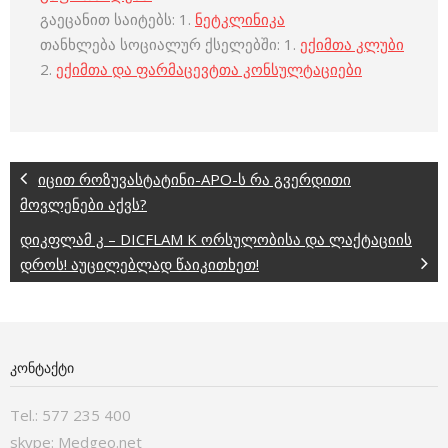
გაეცანით საიტებს: 1.
ნეტკლინიკა
თანხლება სოციალურ ქსელებში: 1.
ექიმთა კლუბი
2.
ექიმთა და ფარმაცევტთა კონსულტაციები
იცით როზუვასტატინი-APO-ს რა გვერდითი
მოვლენები აქვს?
დიკფლამ კ – DICFLAM K ორსულობისა და ლაქტაციის
დროს! აუცილებლად წაიკითხეთ!
ᲙᲝᲜᲢᲐᲥᲢᲘ
Tel.: 577 235 400
skype: Medgeo.net