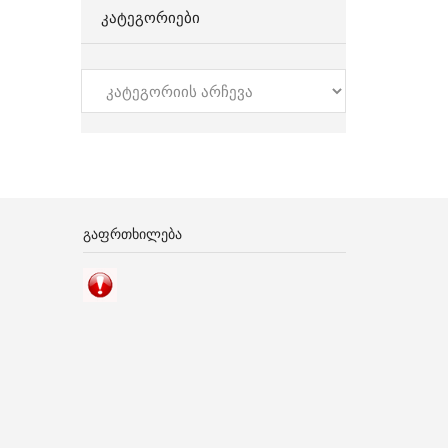
ᲙᲐᲢᲔᲒᲝᲠᲘᲔᲑᲘ
კატეგორიები
ᲒᲐᲤᲠᲗᲮᲘᲚᲔᲑᲐ