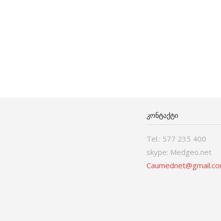
ᲙᲝᲜᲢᲐᲥᲢᲘ
Tel.: 577 235 400
skype: Medgeo.net
Caumednet@gmail.c