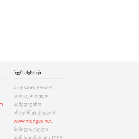
ᲩᲕᲔᲜᲡ ᲨᲔᲡᲐᲮᲔᲑ
drugs.medgeo.net
არის ქართული
om
სამედიცინო
ინტერნეტ-ქსელის
www.medgeo.net
ნაწილი. ქსელი
ფუნქციონირებს 1996