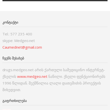
ᲙᲝᲜᲢᲐᲥᲢᲘ
Tel.: 577 235 400
skype: Medgeo.net
Caumednet@gmail.com
ᲩᲕᲔᲜᲡ ᲨᲔᲡᲐᲮᲔᲑ
drugs.medgeo.net არის ქართული სამედიცინო ინტერნეტ-
ქსელის
www.medgeo.net
ნაწილი. ქსელი ფუნქციონირებს
1996 წლიდან. შექმნილია ლალი დათეშიძის პროექტის
მიხედვით.
ᲒᲐᲤᲠᲗᲮᲘᲚᲔᲑᲐ