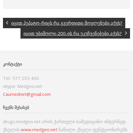
იცით ჰეპატო-რიცს რა გვერდითი მოვლენები აქვს?
იცით უბიმოლი-200-ის რა უკუჩვენებები აქვს?
ᲙᲝᲜᲢᲐᲥᲢᲘ
Tel.: 577 235 400
skype: Medgeo.net
Caumednet@gmail.com
ᲩᲕᲔᲜᲡ ᲨᲔᲡᲐᲮᲔᲑ
drugs.medgeo.net არის ქართული სამედიცინო ინტერნეტ-
ქსელის
www.medgeo.net
ნაწილი. ქსელი ფუნქციონირებს