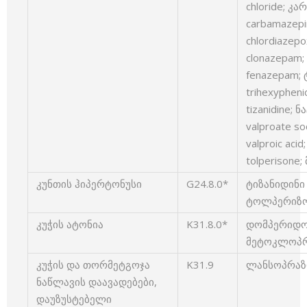
chloride; კა
carbamazep
chlordiazep
clonazepam;
fenazepam;
trihexypheni
tizanidine;
valproate s
valproic ac
tolperisone
კუნთის ჰიპერტონუსი
G24.8.0*
ტიზანიდინი –
ტოლპერიზონ
კუჭის ატონია
K31.8.0*
დომპერიდონ
მეტოკლოპრა
კუჭის და თორმეტგოჯა
K31.9
ლანსოპრაზო
ნაწლავის დაავადებები,
დაუზუსტებელი