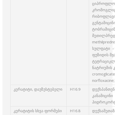
ციპროფლოქსა
კრომოგლიცის
რიბოფლავინი
გენტამიცინი
ტობრამიცინი
მეთილპრე
methilpredn
სულფატი – P
ფუზიდის მჟავ
ტეტრაციკლინ
ნატრიუმის 
cromoglica
norfloxacin
კერატიტი, დაუზუსტებელი
H16.9
დექსპანთენ
კანამიცინი 
ჰიდროკორტი
კერატიტის სხვა ფორმები
H16.8
დექსამეთაზ