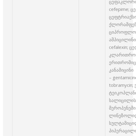
ცეფაკლორი –
cefepime; ც
ცეფტრიაქსონ
ქლორამფენი
ციპროფლოქსა
ამპიცილინი 
cefalexin; ც
კლარითრომიც
ერითრომიცინ
კანამიცინი 
– gentamici
tobramycin;
ტეიკოპლანინ
სალიცილის მჟ
მეროპენემი
ლინეზოლიდი 
სულტამიცილი
პიპერაცილინი