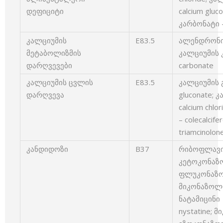
დეფიციტი
calcium glu
კარბონატი –
კალციუმის
E83.5
ალენდრონის 
მეტაბოლიზმის
კალციუმის კ
დარღვევები
carbonate
კალციუმის ცვლის
E83.5
კალციუმის 
დარღვევა
gluconate;
calcium ch
– colecalci
triamcinolon
კანდიდოზი
B37
რიბოფლავინი
კეტოკონაზო
ფლუკონაზოლ
მიკონაზოლი
ნატამიცინი 
nystatine; მ