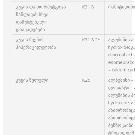
კუჭის და თორმეტგოჯა
K31.8
რანიტიდინი 
ნაწლავის სხვა
დაზუსტებული
დაავადებები
კუჭის წვენის
K31.8.2*
ალუმინის ჰ
ჰიპერაციდულობა
hydroxide; 
charcoal ac
esomeprazo
– calcium ca
კუჭის წყლული
K25
ალბუმინი – 
ფოსფატი – a
ალუმინის ჰ
hydroxide; ა
აზითრომიცინ
აზითრომიცინ
ბენზოკაინი 
ტრიკალიუმ 