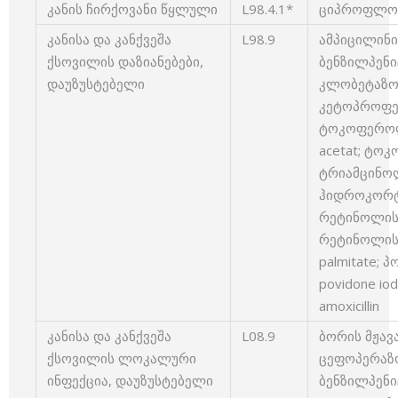
კანის ჩირქოვანი წყლული
L98.4.1*
ციპროფლოქსა
კანისა და კანქვეშა
L98.9
ამპიცილინი –
ქსოვილის დაზიანებები,
ბენზილპენიცი
დაუზუსტებელი
კლობეტაზოლ
კეტოპროფენ
ტოკოფეროლი
acetat; ტო
ტრიამცინოლ
ჰიდროკორტი
რეტინოლის ა
რეტინოლის 
palmitate;
povidone io
amoxicillin
კანისა და კანქვეშა
L08.9
ბორის მჟავა
ქსოვილის ლოკალური
ცეფოპერაზო
ინფექცია, დაუზუსტებელი
ბენზილპენიცი