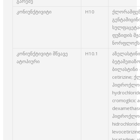
გარეშე
კონიუნქტივიტი
H10
ქლორამფენი
გენტამიცინი
სულფაცეტამ
ფუზიდის მჟავ
ნორფლოქსაც
კონიუნქტივიტი მწვავე
H10.1
აზელასტინი 
ატოპიური
ბეტამეთაზო
ბილასტინი –
cetirizine;
ჰიდროქლორი
hydrochlori
cromoglicic 
dexamethas
ჰიდროქლორი
hidrochlori
levocetiriz
loratadine