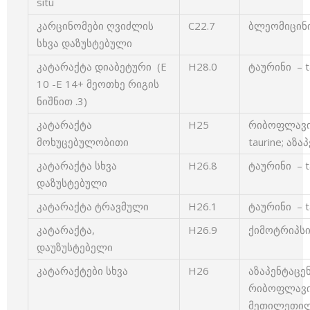
situ
კარცინომები ღვიძლის
C22.7
ბლეომიცინი
სხვა დაზუსტებული
კატარაქტა დიაბეტური (E
H28.0
ტაურინი – t
10 -E 14+ მეოთხე რიგის
ნიშნით .3)
კატარაქტა
H25
რიბოფლავინი
მოხუცებულობითი
taurine; აზ
კატარაქტა სხვა
H26.8
ტაურინი – t
დაზუსტებული
კატარაქტა ტრავმული
H26.1
ტაურინი – t
კატარაქტა,
H26.9
ქიმოტრიპსინ
დაუზუსტებელი
კატარაქტები სხვა
H26
აზაპენტაცენ
რიბოფლავინი
მეთილეთი