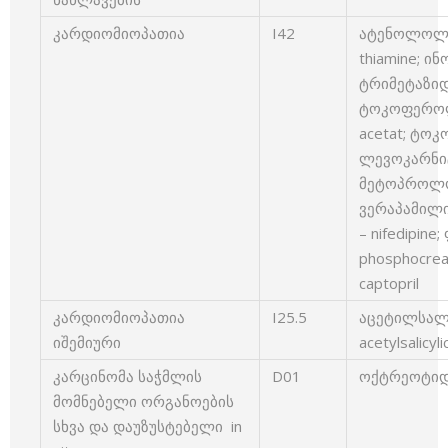
კარდიომიოპათია
I42
ატენოლოლი 
thiamine; ინ
ტრიმეტაზიდი
ტოკოფეროლი
acetat; ტო
ლევოკარნიტი
მეტოპროლოლ
ვერაპამილი
– nifedipin
phosphocrea
captopril
კარდიომიოპათია
I25.5
აცეტილსალ
იშემიური
acetylsalicyli
კარცინომა საჭმლის
D01
ოქტრეოტიდი
მომნებელი ორგანოების
სხვა და დაუზუსტებელი in