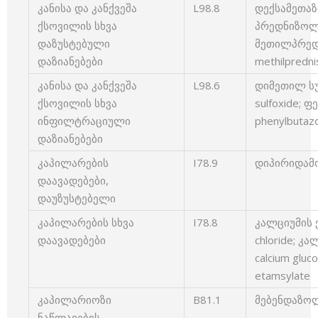
კანისა და კანქვეშა
L98.8
დექსამეთაზ
ქსოვილის სხვა
პრედნიზოლო
დაზუსტებული
მეთილპრე
დაზიანებები
methilpredni
კანისა და კანქვეშა
L98.6
დიმეთილ სუ
ქსოვილის სხვა
sulfoxide; 
ინფილტრაციული
phenylbutaz
დაზიანებები
კაპილარების
I78.9
დიპირიდამო
დაავადებები,
დაუზუსტებელი
კაპილარების სხვა
I78.8
კალციუმის 
დაავადებები
chloride; კ
calcium glu
etamsylate
კაპილარიოზი
B81.1
მებენდაზოლ
ნაწლავების