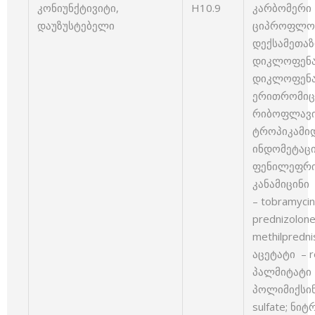
კონიუნქტივიტი,
H10.9
კარბომერი 
დაუზუსტებელი
ციპროფლოქსა
დექსამეთაზ
დიკლოფენაკი
დიკლოფენაკი
ერითრომიცინ
რიბოფლავინი
ტროპიკამიდი
ინდომეტაცინ
ფენილეფრინ
კანამიცინი 
– tobramyc
prednizolo
methilpredn
აცეტატი – r
პალმიტატი – 
პოლიმიქსინ
sulfate; ნი