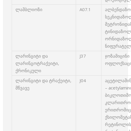
ლამბლიოზი
A07.1
ალბენდაზოლ
სეკნიდაზოლი
მეტრონიდაზ
ტინიდაზოლი 
ორნიდაზოლი
ნიფურატელი 
ლარინგიტი და
J37
ჯოზამიცინი 
ლარინგოტრაქეიტი,
ოფლოქსაცინ
ქრონიკული
ლარინგიტი და ტრაქეიტი,
J04
აცეტილამი
მწვავე
– acetylami
ბიკლოთიმოლ
კლარითრომიც
ერითრომიცინ
ქსილომეტაზ
რეტინოლის ა