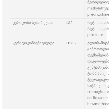
მეთილეთი
methylethyl
prednizolon
კერატოზი სებორეული
L82
რეტინოლის ა
რეტინოლის 
palmitate
კერატოკონიუნქტივიტი
H16.2
ქლორამფენი
ციპროფლოქსა
დექსამეთაზ
დიკლოფენაკი
გენტამიცინი
ტობრამიცინი
ტეტრაციკლინ
ნატრიუმის 
cromoglica
norfloxacin
betamethas