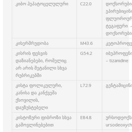
კიბო ჰეპატოცელულური
C22.0
დოქსორუბიცი
ეპირუბიცინი 
ფლუოროურაც
ტეგაფური –
დოქსორუბიცი
კისერმრუდობა
M43.6
კეტოპროფენ
კისრის ფესვის
G54.2
იბუპროფენი
დაზიანებები, რომელიც
– tizanidine
არ არის შეტანილი სხვა
რუბრიკებში
კისტა ფოლიკულური,
L72.9
გენტამიცინი
კანისა და კანქვეშა
ქსოვილის,
დაუზუსტებელი
კისტოზური ფიბროზი სხვა
E84.8
ურსოდეოქს
გამოვლინებებით
ursodeoxycho