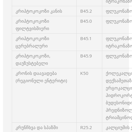
იტრაკონაზო
კრიპტოკოკოზი კანის
B45.2
ფლუკონაზოლ
კრიპტოკოკოზი
B45.0
ფლუკონაზოლ
ფილტვისმიერი
კრიპტოკოკოზი
B45.1
ფლუკონაზოლ
ცერებრალური
იტრაკონაზო
კრიპტოკოკოზი,
B45.9
ფლუკონაზოლ
დაუზუსტებელი
კრონის დაავადება
K50
ქოლეკალციფ
(რეგიონული ენტერიტი)
დექსამეთაზ
ერგოკალციფ
ჰიდროკორტი
ბუდესონიდი 
პრედნიზოლო
ტრიამცინოლ
კრუნჩხვა და სპაზმი
R25.2
კალციუმის 