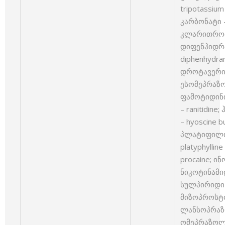
tripotassium
კარბონატი –
კლარითრომიც
დიფენჰიდრ
diphenhydram
დროტავერინი
ესომეპრაზო
ფამოტიდინი
– ranitidin
– hyoscine b
პლატიფილი
platyphyllin
procaine; ინ
ნიკოტინამიდ
სულპირიდი –
მიზოპროსტო
ლანსოპრაზო
ომეპრაზოლი