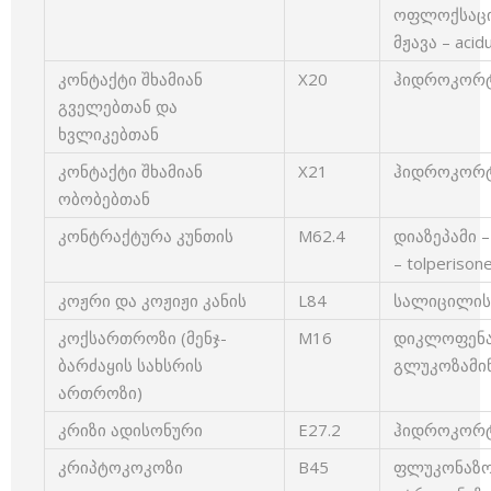
ოფლოქსაცინ
მჟავა – aci
კონტაქტი შხამიან
X20
ჰიდროკორტი
გველებთან და
ხვლიკებთან
კონტაქტი შხამიან
X21
ჰიდროკორტი
ობობებთან
კონტრაქტურა კუნთის
M62.4
დიაზეპამი 
– tolperison
კოჟრი და კოჟიჟი კანის
L84
სალიცილის მჟ
კოქსართროზი (მენჯ-
M16
დიკლოფენაკი
ბარძაყის სახსრის
გლუკოზამინ
ართროზი)
კრიზი ადისონური
E27.2
ჰიდროკორტი
კრიპტოკოკოზი
B45
ფლუკონაზოლ