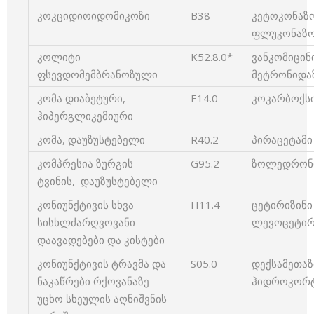
კოკციდიოიდომიკოზი
B38
კეტოკონაზო
ფლუკონაზოლ
კოლიტი
K52.8.0*
ვანკომიცინი
ფსევდომემბრანოზული
მეტრონიდაზ
კომა დიაბეტური,
E14.0
კოკარბოქსი
ჰიპერგლიკემიური
კომა, დაუზუსტებელი
R40.2
პირაცეტამი 
კომპრესია ზურგის
G95.2
ზოლედრონის 
ტვინის, დაუზუსტებელი
კონიუნქტივის სხვა
H11.4
ცეტირიზინი –
სისხლძარღვოვანი
ლევოცეტირიზ
დაავადებები და კისტები
კონიუნქტივის ტრავმა და
S05.0
დექსამეთაზ
ნაკაწრები რქოვანაზე
ჰიდროკორტი
უცხო სხეულის აღნიშვნის