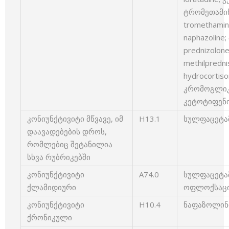
ტრომეთამინ
tromethami
naphazolin
prednizolo
methilpred
hydrocortis
კრომოგლიკა
კეტოტიფენი 
კონიუნქტივიტი მწვავე, იმ
H13.1
სულფაცეტამ
დაავადებების დროს,
რომლებიც შეტანილია
სხვა რუბრიკებში
კონიუნქტივიტი
A74.0
სულფაცეტამ
ქლამიდიური
ოფლოქსაცინ
კონიუნქტივიტი
H10.4
ნაფაზოლინი
ქრონიკული