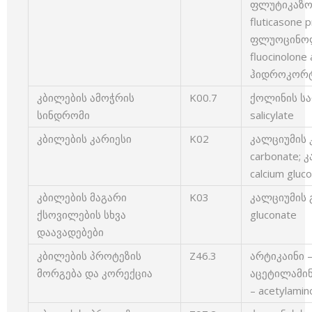
ფლუტიკაზო
fluticasone 
ფლუოცინოლ
fluocinolone
ჰიდროკორტი
კბილების ამოჭრის
K00.7
ქოლინის სა
სინდრომი
salicylate
კბილების კარიესი
K02
კალციუმის კ
carbonate;
calcium gluc
კბილების მაგარი
K03
კალციუმის 
ქსოვილების სხვა
gluconate
დაავადებები
კბილების პროტეზის
Z46.3
არტიკაინი – 
მორგება და კორექცია
აცეტილამი
– acetylami