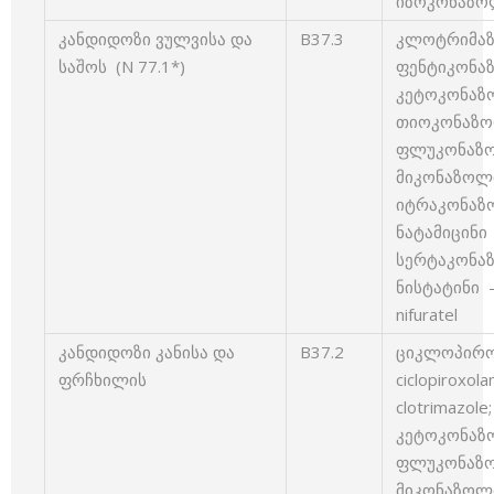
იზოკონაზოლ
კანდიდოზი ვულვისა და
B37.3
კლოტრიმაზო
საშოს (N 77.1*)
ფენტიკონაზო
კეტოკონაზო
თიოკონაზოლ
ფლუკონაზოლ
მიკონაზოლი
იტრაკონაზოლ
ნატამიცინი 
სერტაკონაზ
ნისტატინი –
nifuratel
კანდიდოზი კანისა და
B37.2
ციკლოპირო
ფრჩხილის
ciclopiroxo
clotrimazole
კეტოკონაზო
ფლუკონაზოლ
მიკონაზოლი