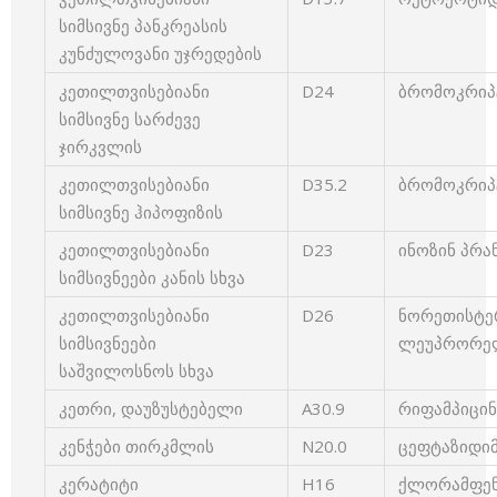
სიმსივნე პანკრეასის
კუნძულოვანი უჯრედების
კეთილთვისებიანი
D24
ბრომოკრიპტ
სიმსივნე სარძევე
ჯირკვლის
კეთილთვისებიანი
D35.2
ბრომოკრიპტ
სიმსივნე ჰიპოფიზის
კეთილთვისებიანი
D23
ინოზინ პრან
სიმსივნეები კანის სხვა
კეთილთვისებიანი
D26
ნორეთისტერ
სიმსივნეები
ლეუპრორელი
საშვილოსნოს სხვა
კეთრი, დაუზუსტებელი
A30.9
რიფამპიცინი
კენჭები თირკმლის
N20.0
ცეფტაზიდიმი
კერატიტი
H16
ქლორამფენი