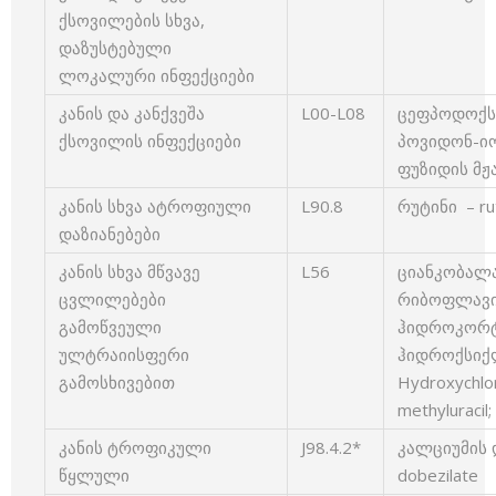
ქსოვილების სხვა,
დაზუსტებული
ლოკალური ინფექციები
კანის და კანქვეშა
L00-L08
ცეფპოდოქსი
ქსოვილის ინფექციები
პოვიდონ-იოდ
ფუზიდის მჟავ
კანის სხვა ატროფიული
L90.8
რუტინი – ru
დაზიანებები
კანის სხვა მწვავე
L56
ციანკობალამ
ცვლილებები
რიბოფლავინი
გამოწვეული
ჰიდროკორტი
ულტრაიისფერი
ჰიდროქსიქ
გამოსხივებით
Hydroxychl
methyluraci
კანის ტროფიკული
J98.4.2*
კალციუმის 
წყლული
dobezilate