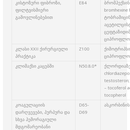
კისტოზური ფიბროზი,
E84
ბრომჰექსი
ფილტვისმიერი
bromhexine h
გამოვლინებებით
ტობრამიცინი
აცეტილცისტე
ცეფტაზიდიმი
ციპროფლოქსა
კლასი XXII ქირურგიული
Z100
ქიმოტრიპსინ
პრაქტიკა
ციპროფლოქსა
კლიმაქსი კაცებში
N50.8.0*
ქლორდიაზე
chlordiaze
testostero
– tocoferol
tocopherol
კოაგულაციის
D65-
ასკორბინის მ
დარღვევები, პურპურა და
D69
სხვა ჰემორაგიული
მდგომარეობანი