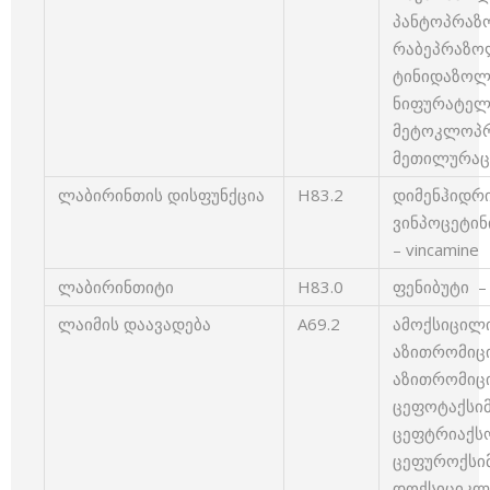
პანტოპრაზო
რაბეპრაზოლ
ტინიდაზოლი 
ნიფურატელი 
მეტოკლოპრა
მეთილურაცი
ლაბირინთის დისფუნქცია
H83.2
დიმენჰიდრინ
ვინპოცეტინი
– vincamine
ლაბირინთიტი
H83.0
ფენიბუტი – 
ლაიმის დაავადება
A69.2
ამოქსიცილინი
აზითრომიცინ
აზითრომიცინ
ცეფოტაქსიმი
ცეფტრიაქსონ
ცეფუროქსიმი
დოქსიციკლინ