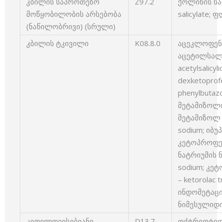
კბილის საპროთეზო
Z97.2
ქოლინის სა
მოწყობილობის არსებობა
salicylate;
(ნაწილობრივი) (სრული)
კბილის ტკივილი
K08.8.0
აცეკლოფენაკ
აცეტილსალ
acetylsalicy
dexketopro
phenylbutaz
მეტამიზოლი
მეტამიზოლ 
sodium; იბუ
კეტოპროფენ
ნატრიუმის 
sodium; კ
– ketorolac 
ინდომეტაცინ
ნიმესულიდი 
კეთილთვისებიანი
D13.7
ოქტრეოტიდი