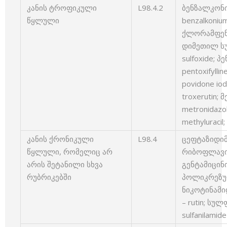
კანის ტროფიკული
L98.4.2
ბენზალკონ
წყლული
benzalkonium
ქლორამფენი
დიმეთილ სუ
sulfoxide; 
pentoxifyll
povidone io
troxerutin
metronidaz
methyluracil
კანის ქრონიკული
L98.4
ცეფტაზიდიმი
წყლული, რომელიც არ
რიბოფლავინი
არის შეტანილი სხვა
გენტამიცინი
რუბრიკებში
პოლიკრეზულე
ნიკოტინამიდ
– rutin; ს
sulfanilamide