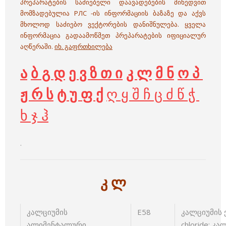
პრეპარატების საძიებელი დაავადებების მიხედვით
მომზადებულია РЛС -ის ინფორმაციის ბაზაზე და აქვს
მხოლოდ საძიებო ვექტორების დანიშნულება. ყველა
ინფორმაცია გადაამოწმეთ პრეპარატების იფიციალურ
აღწერაში.
იხ. გაფრთხილება
ა
ბ გ დ
ე ვ ზ თ ი
კ ლ
მ ნ
ო პ
ჟ რ ს
ტ უ ფ ქ
ღ ყ შ ჩ ც ძ წ ჭ
ხ ჯ ჰ
.
კ ლ
კალციუმის
E58
კალციუმის 
ალიმენტალური
chloride; კ