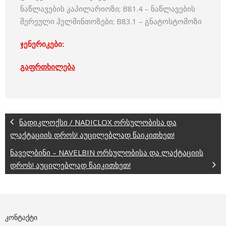
ნაწლავების კაპილარიოზი; B81.4 – ნაწლავების
შერეული ჰელმინთოზები; B83.1 – გნატოსტომოზი
ჯენერიკები:
გაფრთხილება
ნადიკლოქსი / NADICLOX ორსულობისა და
ლაქტაციის დროს! აუცილებლად წაიკითხეთ!
ნაველბინი – NAVELBIN ორსულობისა და ლაქტაციის
დროს! აუცილებლად წაიკითხეთ!
ᲙᲝᲜᲢᲐᲥᲢᲘ