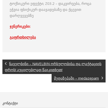
ტოქსიკური ეფექტი; Z03.2 – დაკვირვება, როცა
ეჭვია ფსიქიკურ დაავადებაზე და ქცევით
დარღვევებზე
ჯენერიკები:
გაფრთხილება
ნაველბინი – NAVELBIN ორსულობისა და ლაქტაციის
დროს! აუცილებლად წაიკითხეთ!
მედაზეპამი – medazepam
ᲙᲝᲜᲢᲐᲥᲢᲘ