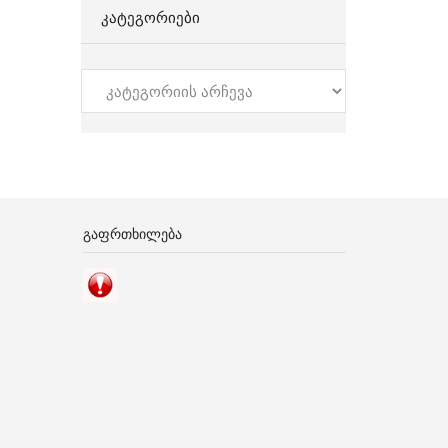
ᲙᲐᲢᲔᲒᲝᲠᲘᲔᲑᲘ
კატეგორიები
ᲒᲐᲤᲠᲗᲮᲘᲚᲔᲑᲐ