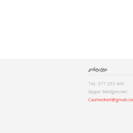
ᲙᲝᲜᲢᲐᲥᲢᲘ
Tel.: 577 235 400
skype: Medgeo.net
Caumednet@gmail.c