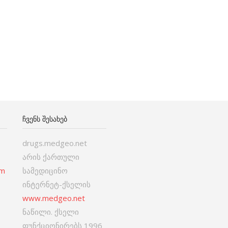
ᲩᲕᲔᲜᲡ ᲨᲔᲡᲐᲮᲔᲑ
drugs.medgeo.net
არის ქართული
om
სამედიცინო
ინტერნეტ-ქსელის
www.medgeo.net
ნაწილი. ქსელი
ფუნქციონირებს 1996