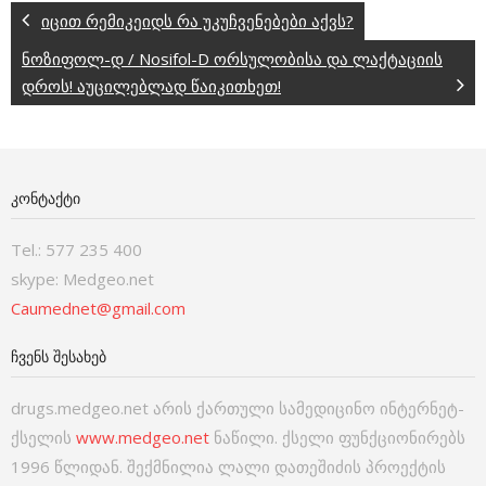
იცით რემიკეიდს რა უკუჩვენებები აქვს?
ნოზიფოლ-დ / Nosifol-D ორსულობისა და ლაქტაციის
დროს! აუცილებლად წაიკითხეთ!
ᲙᲝᲜᲢᲐᲥᲢᲘ
Tel.: 577 235 400
skype: Medgeo.net
Caumednet@gmail.com
ᲩᲕᲔᲜᲡ ᲨᲔᲡᲐᲮᲔᲑ
drugs.medgeo.net არის ქართული სამედიცინო ინტერნეტ-
ქსელის
www.medgeo.net
ნაწილი. ქსელი ფუნქციონირებს
1996 წლიდან. შექმნილია ლალი დათეშიძის პროექტის