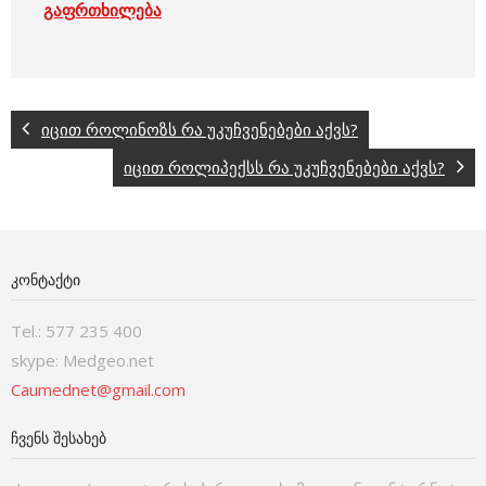
გაფრთხილება
იცით როლინოზს რა უკუჩვენებები აქვს?
იცით როლიპექსს რა უკუჩვენებები აქვს?
ᲙᲝᲜᲢᲐᲥᲢᲘ
Tel.: 577 235 400
skype: Medgeo.net
Caumednet@gmail.com
ᲩᲕᲔᲜᲡ ᲨᲔᲡᲐᲮᲔᲑ