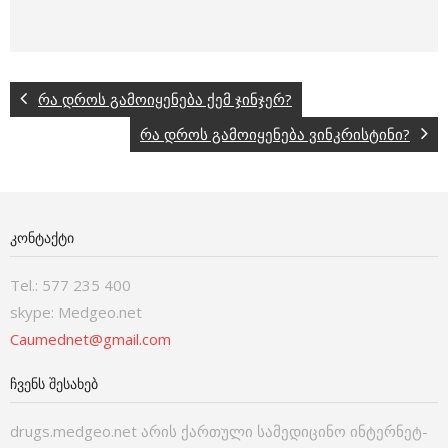
რა დროს გამოიყენება ქემ ჯინჯერ?
რა დროს გამოიყენება ვინკრისტინი?
ᲙᲝᲜᲢᲐᲥᲢᲘ
Tel.: 577 235 400
skype: Medgeo.net
Caumednet@gmail.com
ᲩᲕᲔᲜᲡ ᲨᲔᲡᲐᲮᲔᲑ
drugs.medgeo.net არის ქართული სამედიცინო ინტერნეტ-