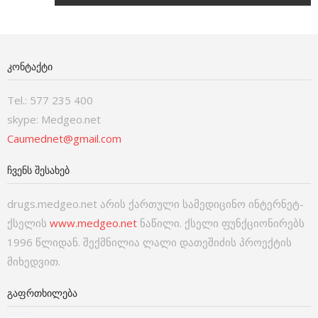
ᲙᲝᲜᲢᲐᲥᲢᲘ
Tel.: 577 235 400
skype: Medgeo.net
Caumednet@gmail.com
ᲩᲕᲔᲜᲡ ᲨᲔᲡᲐᲮᲔᲑ
drugs.medgeo.net არის ქართული სამედიცინო ინტერნეტ-
ქსელის
www.medgeo.net
ნაწილი. ქსელი ფუნქციონირებს
1996 წლიდან. შექმნილია ლალი დათეშიძის პროექტის
მიხედვით.
ᲒᲐᲤᲠᲗᲮᲘᲚᲔᲑᲐ