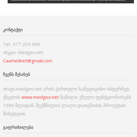
ᲙᲝᲜᲢᲐᲥᲢᲘ
Tel.: 577 235 400
skype: Medgeo.net
Caumednet@gmail.com
ᲩᲕᲔᲜᲡ ᲨᲔᲡᲐᲮᲔᲑ
drugs.medgeo.net არის ქართული სამედიცინო ინტერნეტ-
ქსელის
www.medgeo.net
ნაწილი. ქსელი ფუნქციონირებს
1996 წლიდან. შექმნილია ლალი დათეშიძის პროექტის
მიხედვით.
ᲒᲐᲤᲠᲗᲮᲘᲚᲔᲑᲐ