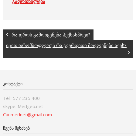
გაფრთხილება
რა დროს გამოიყენება ჰექსასპრეი?
იცით თრომბოფლოუს რა გვერდითი მოვლენები აქვს?
ᲙᲝᲜᲢᲐᲥᲢᲘ
Tel.: 577 235 400
skype: Medgeo.net
Caumednet@gmail.com
ᲩᲕᲔᲜᲡ ᲨᲔᲡᲐᲮᲔᲑ