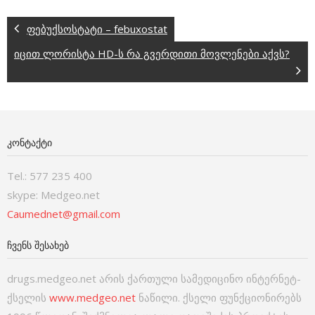
ფებუქსოსტატი – febuxostat
იცით ლორისტა НD-ს რა გვერდითი მოვლენები აქვს?
ᲙᲝᲜᲢᲐᲥᲢᲘ
Tel.: 577 235 400
skype: Medgeo.net
Caumednet@gmail.com
ᲩᲕᲔᲜᲡ ᲨᲔᲡᲐᲮᲔᲑ
drugs.medgeo.net არის ქართული სამედიცინო ინტერნეტ-
ქსელის
www.medgeo.net
ნაწილი. ქსელი ფუნქციონირებს