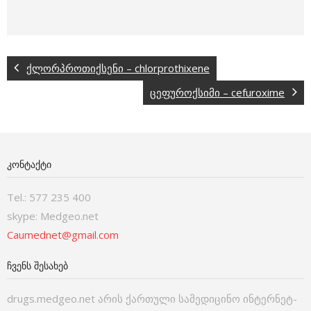
ქლორპროთიქსენი – chlorprothixene
ცეფუროქსიმი – cefuroxime
ᲙᲝᲜᲢᲐᲥᲢᲘ
Tel.: 577 235 400
skype: Medgeo.net
Caumednet@gmail.com
ᲩᲕᲔᲜᲡ ᲨᲔᲡᲐᲮᲔᲑ
drugs.medgeo.net არის ქართული სამედიცინო ინტერნეტ-