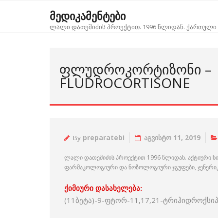
Skip
მედიკამენტები
to
ლალი დათეშიძის პროექტით. 1996 წლიდან. ქართული 
content
ᲤᲚᲣᲓᲠᲝᲙᲝᲠᲢᲘᲖᲝᲜᲘ –
FLUDROCORTISONE
By
preparatebi
აგვისტო 11, 2019
ლალი დათეშიძის პროექტით 1996 წლიდან. აქტიური ნ
ფარმაკოლოგიური და ნოზოლოგიური ჯგუფები, ჯენერიკებ
ქიმიური დასახელება:
(11ბეტა)-9-ფტორ-11,17,21-ტრიჰიდროქსიპრ