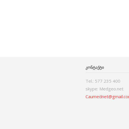
ᲙᲝᲜᲢᲐᲥᲢᲘ
Tel.: 577 235 400
skype: Medgeo.net
Caumednet@gmail.c