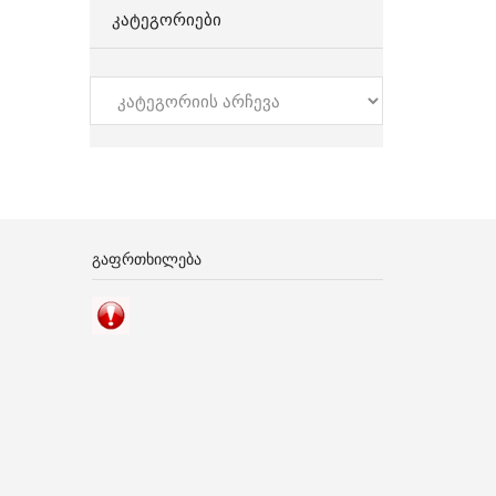
ᲙᲐᲢᲔᲒᲝᲠᲘᲔᲑᲘ
კატეგორიები
ᲒᲐᲤᲠᲗᲮᲘᲚᲔᲑᲐ