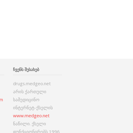
ᲩᲕᲔᲜᲡ ᲨᲔᲡᲐᲮᲔᲑ
drugs.medgeo.net
არის ქართული
om
სამედიცინო
ინტერნეტ-ქსელის
www.medgeo.net
ნაწილი. ქსელი
ფუნქციონირებს 1996