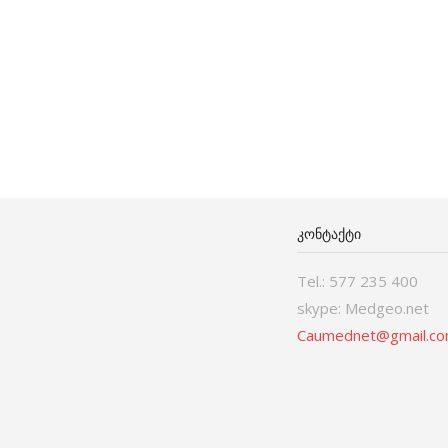
ᲙᲝᲜᲢᲐᲥᲢᲘ
Tel.: 577 235 400
skype: Medgeo.net
Caumednet@gmail.c