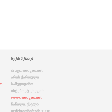
ᲩᲕᲔᲜᲡ ᲨᲔᲡᲐᲮᲔᲑ
drugs.medgeo.net
არის ქართული
om
სამედიცინო
ინტერნეტ-ქსელის
www.medgeo.net
ნაწილი. ქსელი
ფუნქციონირებს 1996