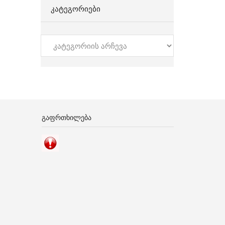
ᲙᲐᲢᲔᲒᲝᲠᲘᲔᲑᲘ
კატეგორიები
ᲒᲐᲤᲠᲗᲮᲘᲚᲔᲑᲐ