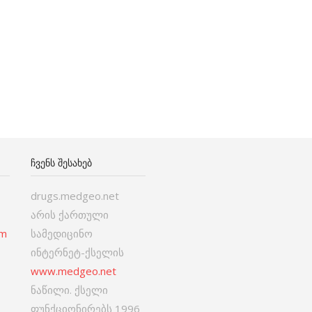
ᲩᲕᲔᲜᲡ ᲨᲔᲡᲐᲮᲔᲑ
drugs.medgeo.net
არის ქართული
om
სამედიცინო
ინტერნეტ-ქსელის
www.medgeo.net
ნაწილი. ქსელი
ფუნქციონირებს 1996