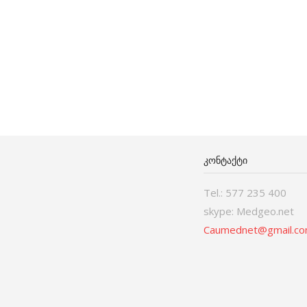
ᲙᲝᲜᲢᲐᲥᲢᲘ
Tel.: 577 235 400
skype: Medgeo.net
Caumednet@gmail.c