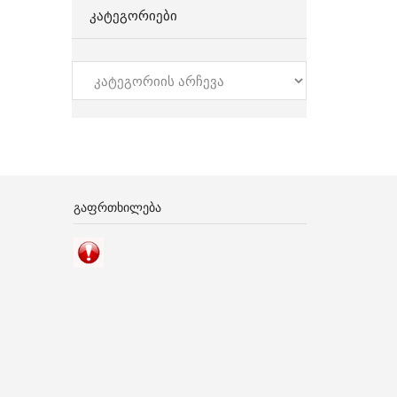
ᲙᲐᲢᲔᲒᲝᲠᲘᲔᲑᲘ
კატეგორიები
ᲒᲐᲤᲠᲗᲮᲘᲚᲔᲑᲐ