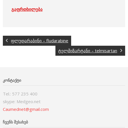
გაფრთხილება
ფლუდარაბინი – fludarabine
ტელმიზარტანი – telmisartan
ᲙᲝᲜᲢᲐᲥᲢᲘ
Tel.: 577 235 400
skype: Medgeo.net
Caumednet@gmail.com
ᲩᲕᲔᲜᲡ ᲨᲔᲡᲐᲮᲔᲑ