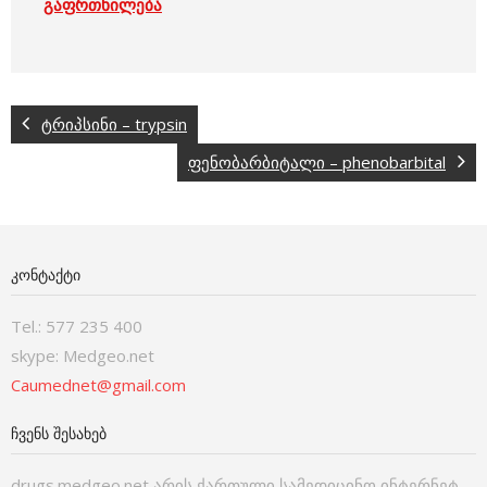
გაფრთხილება
ტრიპსინი – trypsin
ფენობარბიტალი – phenobarbital
ᲙᲝᲜᲢᲐᲥᲢᲘ
Tel.: 577 235 400
skype: Medgeo.net
Caumednet@gmail.com
ᲩᲕᲔᲜᲡ ᲨᲔᲡᲐᲮᲔᲑ
drugs.medgeo.net არის ქართული სამედიცინო ინტერნეტ-