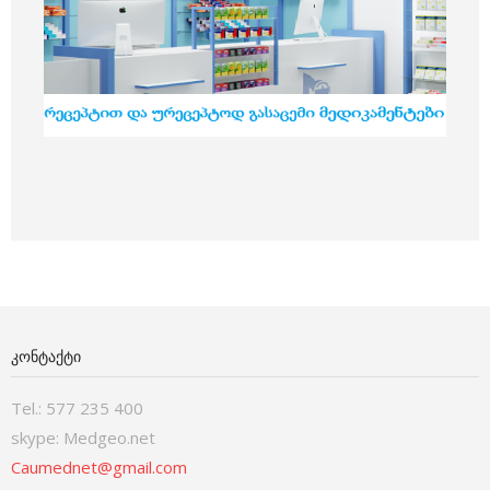
ᲙᲝᲜᲢᲐᲥᲢᲘ
Tel.: 577 235 400
skype: Medgeo.net
Caumednet@gmail.com