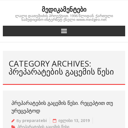
Skip
მედიკამენტები
to
ლალი დათეშიძის პროექტით. 1996 წლიდან. ქართული
content
სამედიცინო ინტერნეტ-ქსელი www.medgeo.net
CATEGORY ARCHIVES:
ᲞᲠᲔᲞᲐᲠᲐᲢᲔᲑᲘᲡ ᲒᲐᲪᲔᲛᲘᲡ ᲬᲔᲡᲘ
ᲞᲠᲔᲞᲐᲠᲐᲢᲔᲑᲘᲡ ᲒᲐᲪᲔᲛᲘᲡ ᲬᲔᲡᲘ. ᲠᲔᲪᲔᲞᲢᲘᲗ ᲗᲣ
ᲣᲠᲔᲪᲔᲞᲢᲝᲓ
By
preparatebi
ივლისი 13, 2019
პრეპარატების გაცემის წესი