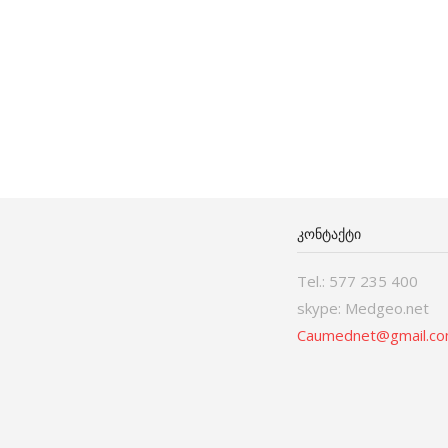
ᲙᲝᲜᲢᲐᲥᲢᲘ
Tel.: 577 235 400
skype: Medgeo.net
Caumednet@gmail.c