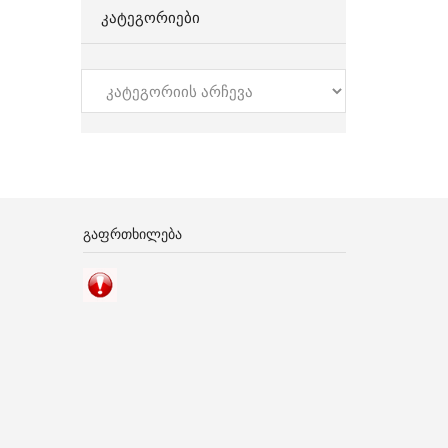
ᲙᲐᲢᲔᲒᲝᲠᲘᲔᲑᲘ
კატეგორიები
ᲒᲐᲤᲠᲗᲮᲘᲚᲔᲑᲐ