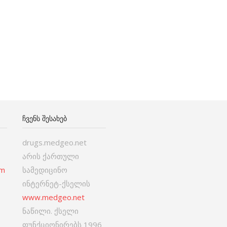
ᲩᲕᲔᲜᲡ ᲨᲔᲡᲐᲮᲔᲑ
drugs.medgeo.net
არის ქართული
om
სამედიცინო
ინტერნეტ-ქსელის
www.medgeo.net
ნაწილი. ქსელი
ფუნქციონირებს 1996