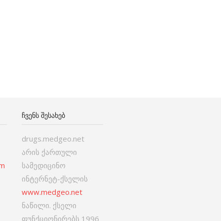
ᲩᲕᲔᲜᲡ ᲨᲔᲡᲐᲮᲔᲑ
drugs.medgeo.net
არის ქართული
om
სამედიცინო
ინტერნეტ-ქსელის
www.medgeo.net
ნაწილი. ქსელი
ფუნქციონირებს 1996