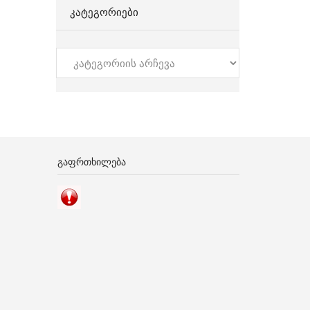
ᲙᲐᲢᲔᲒᲝᲠᲘᲔᲑᲘ
კატეგორიები
ᲒᲐᲤᲠᲗᲮᲘᲚᲔᲑᲐ