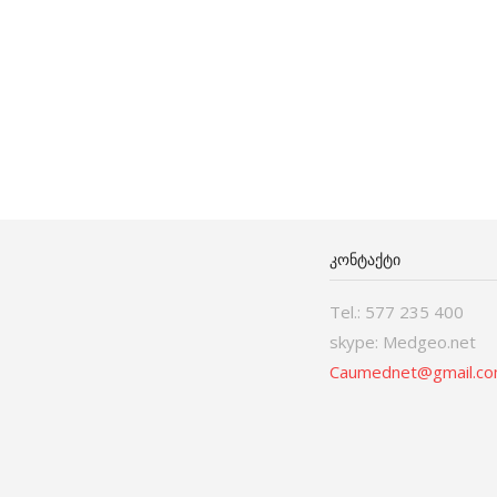
ᲙᲝᲜᲢᲐᲥᲢᲘ
Tel.: 577 235 400
skype: Medgeo.net
Caumednet@gmail.c