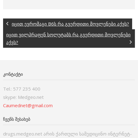
იცით ევრომაგი B6ს რა გვერდითი მოვლენები აქვს?
იცით ვილპრაფენ სოლუტაბს რა გვერდითი მოვლენები
აქვს?
ᲙᲝᲜᲢᲐᲥᲢᲘ
Tel.: 577 235 400
skype: Medgeo.net
Caumednet@gmail.com
ᲩᲕᲔᲜᲡ ᲨᲔᲡᲐᲮᲔᲑ
drugs.medgeo.net არის ქართული სამედიცინო ინტერნეტ-