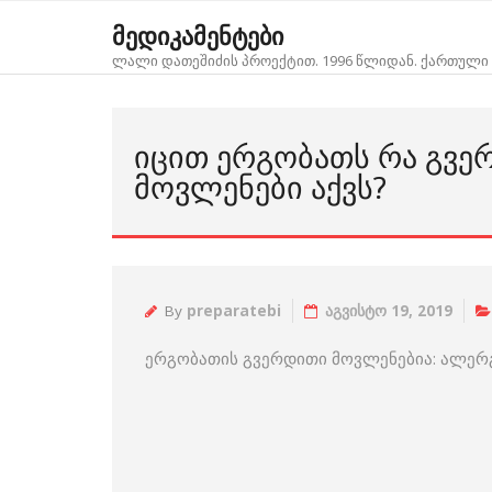
Skip
მედიკამენტები
to
ლალი დათეშიძის პროექტით. 1996 წლიდან. ქართული 
content
ᲘᲪᲘᲗ ᲔᲠᲒᲝᲑᲐᲗᲡ ᲠᲐ ᲒᲕᲔ
ᲛᲝᲕᲚᲔᲜᲔᲑᲘ ᲐᲥᲕᲡ?
By
preparatebi
აგვისტო 19, 2019
ერგობათის გვერდითი მოვლენებია: ალერგ