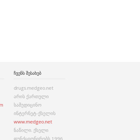
ᲩᲕᲔᲜᲡ ᲨᲔᲡᲐᲮᲔᲑ
drugs.medgeo.net
არის ქართული
om
სამედიცინო
ინტერნეტ-ქსელის
www.medgeo.net
ნაწილი. ქსელი
ფუნქციონირებს 1996