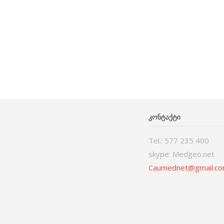
ᲙᲝᲜᲢᲐᲥᲢᲘ
Tel.: 577 235 400
skype: Medgeo.net
Caumednet@gmail.c