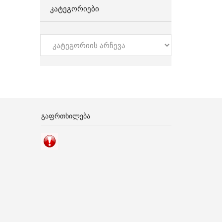
ᲙᲐᲢᲔᲒᲝᲠᲘᲔᲑᲘ
კატეგორიები
ᲒᲐᲤᲠᲗᲮᲘᲚᲔᲑᲐ