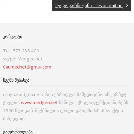
ლევოკარნიტინი – levocarnitine
ᲙᲝᲜᲢᲐᲥᲢᲘ
Tel.: 577 235 400
skype: Medgeo.net
Caumednet@gmail.com
ᲩᲕᲔᲜᲡ ᲨᲔᲡᲐᲮᲔᲑ
drugs.medgeo.net არის ქართული სამედიცინო ინტერნეტ-
ქსელის
www.medgeo.net
ნაწილი. ქსელი ფუნქციონირებს
1996 წლიდან. შექმნილია ლალი დათეშიძის პროექტის
მიხედვით.
ᲒᲐᲤᲠᲗᲮᲘᲚᲔᲑᲐ