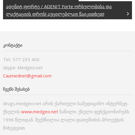
ადენიტ ფორტე / ADENIT Forte ორსულობისა და
ლაქტაციის დროს! აუცილებლად წაიკითხეთ!
ᲙᲝᲜᲢᲐᲥᲢᲘ
Tel.: 577 235 400
skype: Medgeo.net
Caumednet@gmail.com
ᲩᲕᲔᲜᲡ ᲨᲔᲡᲐᲮᲔᲑ
drugs.medgeo.net არის ქართული სამედიცინო ინტერნეტ-
ქსელის
www.medgeo.net
ნაწილი. ქსელი ფუნქციონირებს
1996 წლიდან. შექმნილია ლალი დათეშიძის პროექტის
მიხედვით.