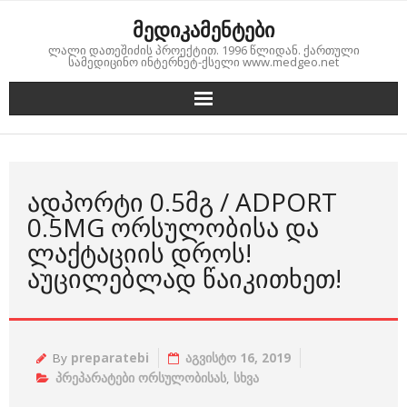
Skip
მედიკამენტები
to
ლალი დათეშიძის პროექტით. 1996 წლიდან. ქართული
content
სამედიცინო ინტერნეტ-ქსელი www.medgeo.net
ᲐᲓᲞᲝᲠᲢᲘ 0.5ᲛᲒ / ADPORT
0.5MG ᲝᲠᲡᲣᲚᲝᲑᲘᲡᲐ ᲓᲐ
ᲚᲐᲥᲢᲐᲪᲘᲘᲡ ᲓᲠᲝᲡ!
ᲐᲣᲪᲘᲚᲔᲑᲚᲐᲓ ᲬᲐᲘᲙᲘᲗᲮᲔᲗ!
By
preparatebi
აგვისტო 16, 2019
პრეპარატები ორსულობისას
,
სხვა