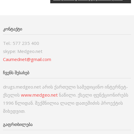
ᲙᲝᲜᲢᲐᲥᲢᲘ
Tel.: 577 235 400
skype: Medgeo.net
Caumednet@gmail.com
ᲩᲕᲔᲜᲡ ᲨᲔᲡᲐᲮᲔᲑ
drugs.medgeo.net არის ქართული სამედიცინო ინტერნეტ-
ქსელის
www.medgeo.net
ნაწილი. ქსელი ფუნქციონირებს
1996 წლიდან. შექმნილია ლალი დათეშიძის პროექტის
მიხედვით.
ᲒᲐᲤᲠᲗᲮᲘᲚᲔᲑᲐ