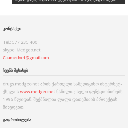
ᲙᲝᲜᲢᲐᲥᲢᲘ
Tel.: 577 235 400
skype: Medgeo.net
Caumednet@gmail.com
ᲩᲕᲔᲜᲡ ᲨᲔᲡᲐᲮᲔᲑ
drugs.medgeo.net არის ქართული სამედიცინო ინტერნეტ-
ქსელის
www.medgeo.net
ნაწილი. ქსელი ფუნქციონირებს
1996 წლიდან. შექმნილია ლალი დათეშიძის პროექტის
მიხედვით.
ᲒᲐᲤᲠᲗᲮᲘᲚᲔᲑᲐ