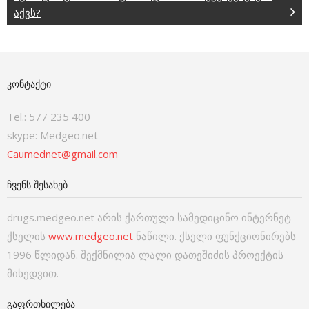
აქვს?
ᲙᲝᲜᲢᲐᲥᲢᲘ
Tel.: 577 235 400
skype: Medgeo.net
Caumednet@gmail.com
ᲩᲕᲔᲜᲡ ᲨᲔᲡᲐᲮᲔᲑ
drugs.medgeo.net არის ქართული სამედიცინო ინტერნეტ-
ქსელის
www.medgeo.net
ნაწილი. ქსელი ფუნქციონირებს
1996 წლიდან. შექმნილია ლალი დათეშიძის პროექტის
მიხედვით.
ᲒᲐᲤᲠᲗᲮᲘᲚᲔᲑᲐ