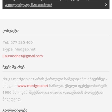
აუცილებლად წაიკითხეთ!
ᲙᲝᲜᲢᲐᲥᲢᲘ
Tel.: 577 235 400
skype: Medgeo.net
Caumednet@gmail.com
ᲩᲕᲔᲜᲡ ᲨᲔᲡᲐᲮᲔᲑ
drugs.medgeo.net არის ქართული სამედიცინო ინტერნეტ-
ქსელის
www.medgeo.net
ნაწილი. ქსელი ფუნქციონირებს
1996 წლიდან. შექმნილია ლალი დათეშიძის პროექტის
მიხედვით.
ᲒᲐᲤᲠᲗᲮᲘᲚᲔᲑᲐ