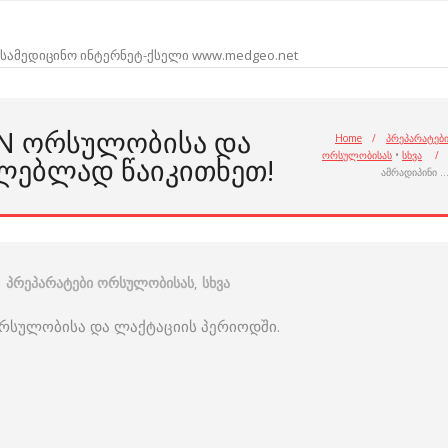
სამედიცინო ინტერნეტ-ქსელი www.medgeo.net
IN ᲝᲠᲡᲣᲚᲝᲑᲘᲡᲐ ᲓᲐ
Home
/
პრეპარატებ
ორსულობისას
•
სხვა
/
ᲚᲔᲑᲚᲐᲓ ᲬᲐᲘᲙᲘᲗᲮᲔᲗ!
ამრადიპინი 
პრეპარატები ორსულობისას
,
სხვა
ორსულობისა და ლაქტაციის პერიოდში.