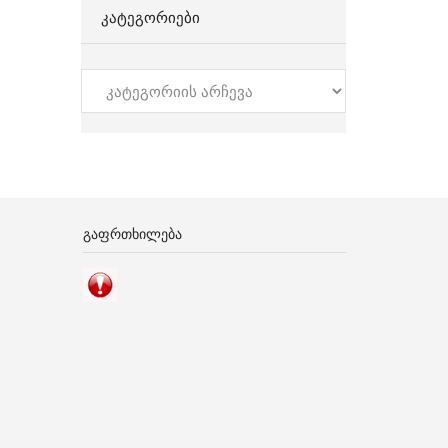
ᲙᲐᲢᲔᲒᲝᲠᲘᲔᲑᲘ
კატეგორიები
ᲒᲐᲤᲠᲗᲮᲘᲚᲔᲑᲐ