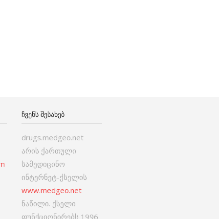
ᲩᲕᲔᲜᲡ ᲨᲔᲡᲐᲮᲔᲑ
drugs.medgeo.net
არის ქართული
om
სამედიცინო
ინტერნეტ-ქსელის
www.medgeo.net
ნაწილი. ქსელი
ფუნქციონირებს 1996