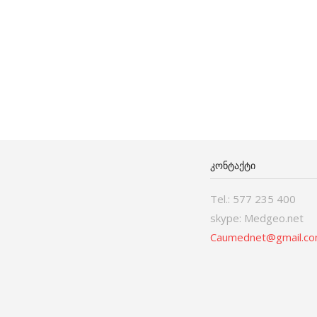
ᲙᲝᲜᲢᲐᲥᲢᲘ
Tel.: 577 235 400
skype: Medgeo.net
Caumednet@gmail.c