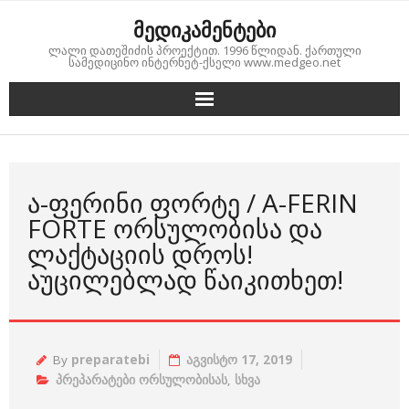
Skip
მედიკამენტები
to
ლალი დათეშიძის პროექტით. 1996 წლიდან. ქართული
content
სამედიცინო ინტერნეტ-ქსელი www.medgeo.net
Ა-ᲤᲔᲠᲘᲜᲘ ᲤᲝᲠᲢᲔ / A-FERIN
FORTE ᲝᲠᲡᲣᲚᲝᲑᲘᲡᲐ ᲓᲐ
ᲚᲐᲥᲢᲐᲪᲘᲘᲡ ᲓᲠᲝᲡ!
ᲐᲣᲪᲘᲚᲔᲑᲚᲐᲓ ᲬᲐᲘᲙᲘᲗᲮᲔᲗ!
By
preparatebi
აგვისტო 17, 2019
პრეპარატები ორსულობისას
,
სხვა