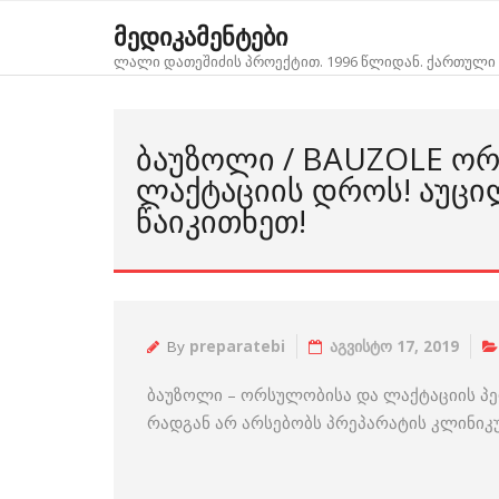
Skip
მედიკამენტები
to
ლალი დათეშიძის პროექტით. 1996 წლიდან. ქართული 
content
ᲑᲐᲣᲖᲝᲚᲘ / BAUZOLE Ო
ᲚᲐᲥᲢᲐᲪᲘᲘᲡ ᲓᲠᲝᲡ! ᲐᲣᲪ
ᲬᲐᲘᲙᲘᲗᲮᲔᲗ!
By
preparatebi
აგვისტო 17, 2019
ბაუზოლი – ორსულობისა და ლაქტაციის პე
რადგან არ არსებობს პრეპარატის კლინიკუ