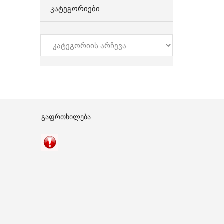
ᲙᲐᲢᲔᲒᲝᲠᲘᲔᲑᲘ
კატეგორიები
ᲒᲐᲤᲠᲗᲮᲘᲚᲔᲑᲐ