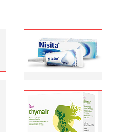
ი
/
…