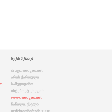
ᲩᲕᲔᲜᲡ ᲨᲔᲡᲐᲮᲔᲑ
drugs.medgeo.net
არის ქართული
om
სამედიცინო
ინტერნეტ-ქსელის
www.medgeo.net
ნაწილი. ქსელი
ფუნქციონირებს 1996