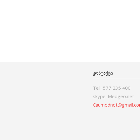
ᲙᲝᲜᲢᲐᲥᲢᲘ
Tel.: 577 235 400
skype: Medgeo.net
Caumednet@gmail.c