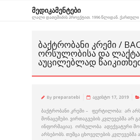
Skip
მედიკამენტები
to
ლალი დათეშიძის პროექტით. 1996 წლიდან. ქართული 
content
ᲑᲐᲥᲢᲠᲝᲑᲐᲜᲘ ᲙᲠᲔᲛᲘ / B
ᲝᲠᲡᲣᲚᲝᲑᲘᲡᲐ ᲓᲐ ᲚᲐᲥᲢᲐ
ᲐᲣᲪᲘᲚᲔᲑᲚᲐᲓ ᲬᲐᲘᲙᲘᲗᲮᲔ
By
preparatebi
აგვისტო 17, 2019
ბაქტრობანი კრემი – ფერტილობა: არ არს
მონაცემები. ვირთაგვების კვლევებმა არ 
ინფორმაცია). ორსულობა ადექვატური მონ
არსებობს. თუმცა ცხოველების კვლევებმა