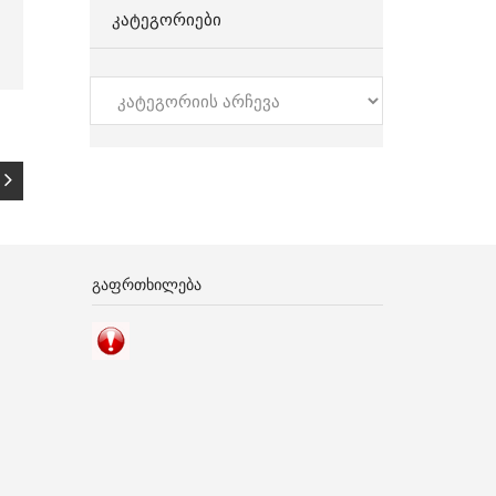
ᲙᲐᲢᲔᲒᲝᲠᲘᲔᲑᲘ
კატეგორიები
ᲒᲐᲤᲠᲗᲮᲘᲚᲔᲑᲐ