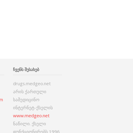
ᲩᲕᲔᲜᲡ ᲨᲔᲡᲐᲮᲔᲑ
drugs.medgeo.net
არის ქართული
om
სამედიცინო
ინტერნეტ-ქსელის
www.medgeo.net
ნაწილი. ქსელი
ფუნქციონირებს 1996