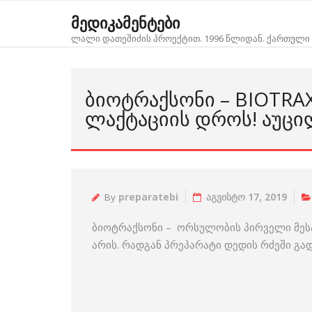
Skip
მედიკამენტები
to
ლალი დათეშიძის პროექტით. 1996 წლიდან. ქართული 
content
ᲑᲘᲝᲢᲠᲐᲥᲡᲝᲜᲘ – BIOTR
ᲚᲐᲥᲢᲐᲪᲘᲘᲡ ᲓᲠᲝᲡ! ᲐᲣᲪᲘ
By
preparatebi
აგვისტო 17, 2019
ბიოტრაქსონი – ორსულობის პირველი მეს
არის. რადგან პრეპარატი დედის რძეში გად