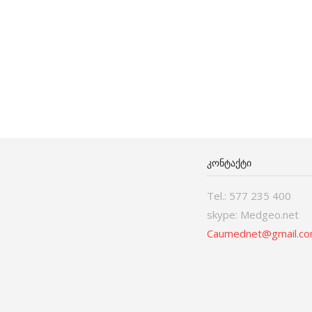
ᲙᲝᲜᲢᲐᲥᲢᲘ
Tel.: 577 235 400
skype: Medgeo.net
Caumednet@gmail.c