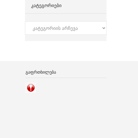
ᲙᲐᲢᲔᲒᲝᲠᲘᲔᲑᲘ
კატეგორიები
ᲒᲐᲤᲠᲗᲮᲘᲚᲔᲑᲐ