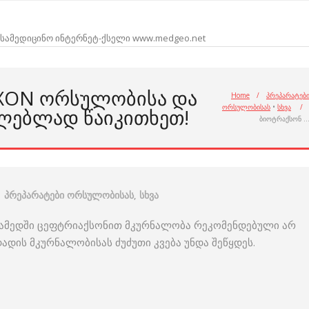
სამედიცინო ინტერნეტ-ქსელი www.medgeo.net
AXON ᲝᲠᲡᲣᲚᲝᲑᲘᲡᲐ ᲓᲐ
Home
/
პრეპარატებ
ორსულობისას
•
სხვა
/
ᲚᲔᲑᲚᲐᲓ ᲬᲐᲘᲙᲘᲗᲮᲔᲗ!
ბიოტრაქსონ 
პრეპარატები ორსულობისას
,
სხვა
ამედში ცეფტრიაქსონით მკურნალობა რეკომენდებული არ
ადის მკურნალობისას ძუძუთი კვება უნდა შეწყდეს.