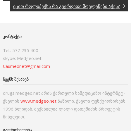
იცით როლიპექსს რა გვერდითი მოვლენები აქვს?
ᲙᲝᲜᲢᲐᲥᲢᲘ
Tel.: 577 235 400
skype: Medgeo.net
Caumednet@gmail.com
ᲩᲕᲔᲜᲡ ᲨᲔᲡᲐᲮᲔᲑ
drugs.medgeo.net არის ქართული სამედიცინო ინტერნეტ-
ქსელის
www.medgeo.net
ნაწილი. ქსელი ფუნქციონირებს
1996 წლიდან. შექმნილია ლალი დათეშიძის პროექტის
მიხედვით.
ᲒᲐᲤᲠᲗᲮᲘᲚᲔᲑᲐ