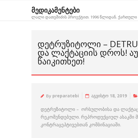
Skip
მედიკამენტები
to
ლალი დათეშიძის პროექტით. 1996 წლიდან. ქართული 
content
ᲓᲔᲢᲠᲣᲖᲘᲢᲝᲚᲘ – DETRU
ᲓᲐ ᲚᲐᲥᲢᲐᲪᲘᲘᲡ ᲓᲠᲝᲡ! 
ᲬᲐᲘᲙᲘᲗᲮᲔᲗ!
By
preparatebi
აგვისტო 18, 2019
დეტრუზიტოლი – ორსულობისა და ლაქტაცი
რეკომენდებული. რეპროდუქციულ ასაკში მ
კონტრაცეპტივებთან კომბინაციაში.