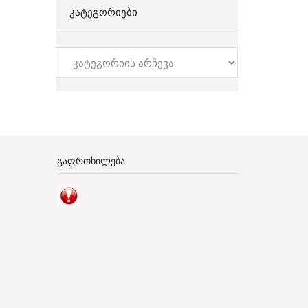
ᲙᲐᲢᲔᲒᲝᲠᲘᲔᲑᲘ
კატეგორიები
ᲒᲐᲤᲠᲗᲮᲘᲚᲔᲑᲐ