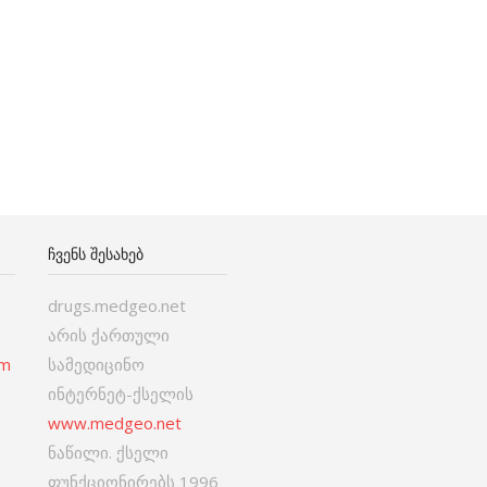
ᲩᲕᲔᲜᲡ ᲨᲔᲡᲐᲮᲔᲑ
drugs.medgeo.net
არის ქართული
om
სამედიცინო
ინტერნეტ-ქსელის
www.medgeo.net
ნაწილი. ქსელი
ფუნქციონირებს 1996