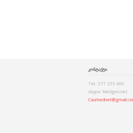
ᲙᲝᲜᲢᲐᲥᲢᲘ
Tel.: 577 235 400
skype: Medgeo.net
Caumednet@gmail.c